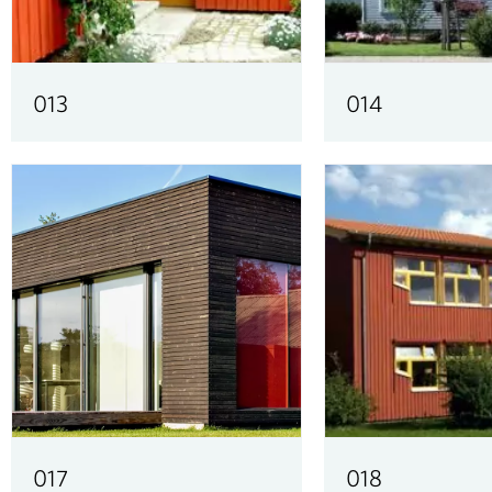
013
014
017
018