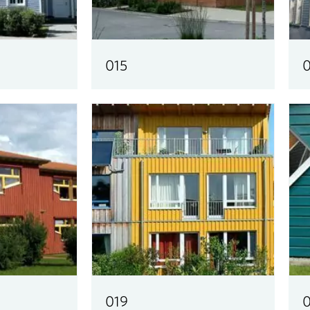
015
0
019