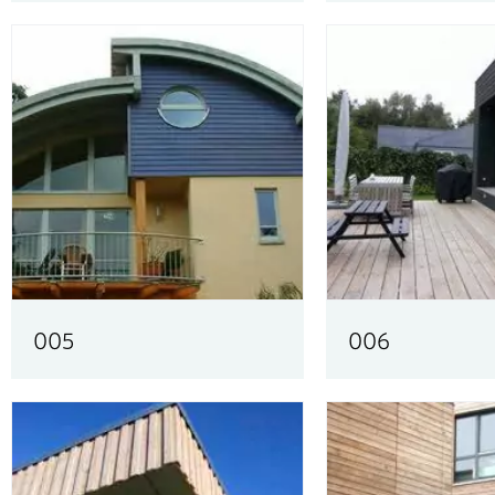
005
006