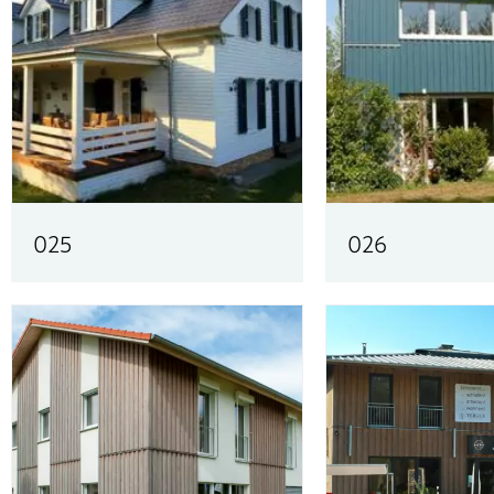
025
026