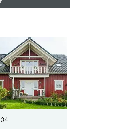
E
004