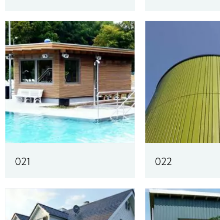
021
022