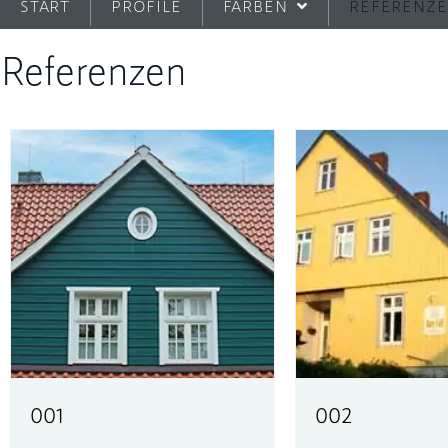
START
PROFILE
FARBEN
REFERENZ
Referenzen
001
002