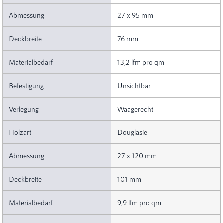
27 x 95 mm
76 mm
13,2 lfm pro qm
Unsichtbar
Waagerecht
Douglasie
27 x 120 mm
101 mm
9,9 lfm pro qm