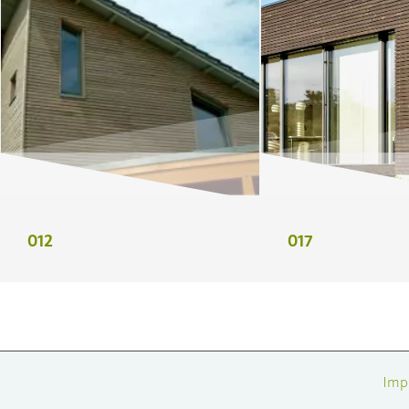
012
017
Imp