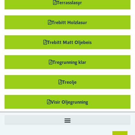
Terrasslasyr
Trebitt Holzlasur
Trebitt Matt Oljebeis
Tregrunning klar
Treolje
Visir Oljegrunning