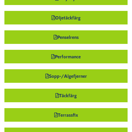
Oljetäckfärg
Penselrens
Performance
Sopp-/Algefjerner
Täckfärg
Terrassfix