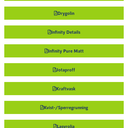
Drygolin
Infinity Details
Infinity Pure Matt
Jotaproff
Kraftvask
Kvist-/Sperregrunning
Lasyrolja