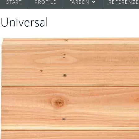
START
PROFILE
FARBEN
REFERENZ
Universal