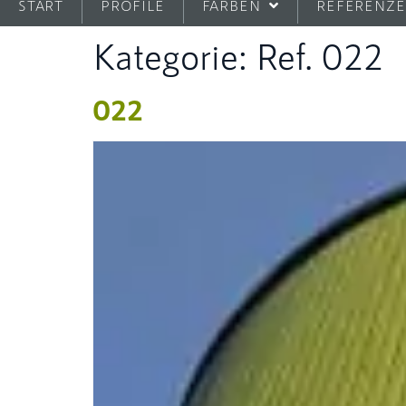
START
PROFILE
FARBEN
REFERENZ
Kategorie:
Ref. 022
022