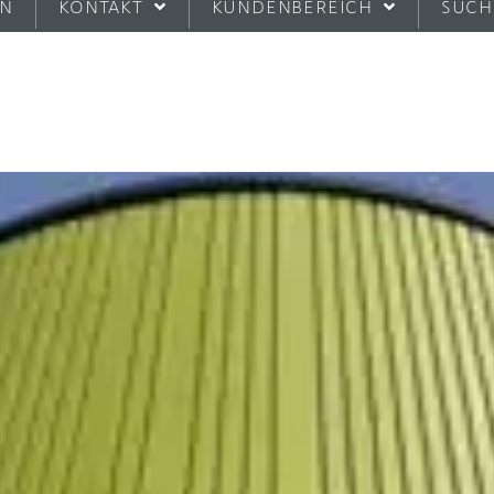
EN
KONTAKT
KUNDENBEREICH
SUCH