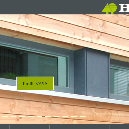
Profil: GÖTEBORG
Profil: HELSINKI
Profil: UPPSALA
Profil: GRÄNNA
Profil: BERGEN
Profil: MOLDE
Profil: MOSS
Profil: VISBY
Profil: LUND
Profil: OSLO
Profil: VASA
Profil: SALO